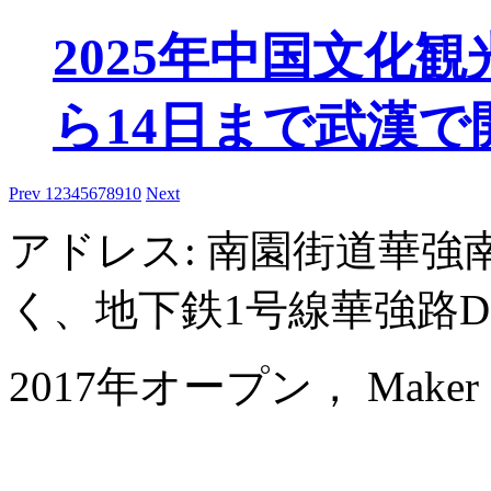
2025年中国文化
ら14日まで武漢で
Prev
1
2
3
4
5
6
7
8
9
10
Next
アドレス: 南園街道華強南
く、地下鉄1号線華強路D
2017年オープン， Maker Hot