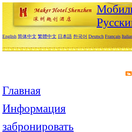
Мобиль
Русски
English
简体中文
繁體中文
日本語
한국어
Deutsch
Français
Itali
Главная
Информация
забронировать