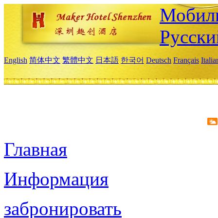
Мобиль
Русски
English
简体中文
繁體中文
日本語
한국어
Deutsch
Français
Itali
Главная
Информация
забронировать