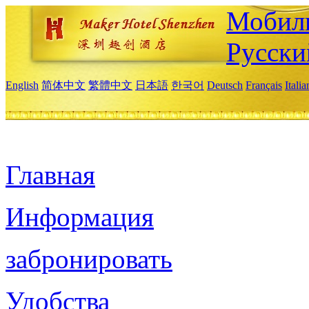
Мобиль
Русски
English
简体中文
繁體中文
日本語
한국어
Deutsch
Français
Itali
Главная
Информация
забронировать
Удобства