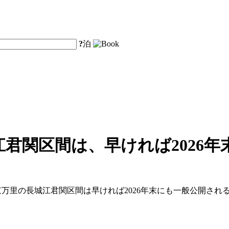
?
泊
君関区間は、早ければ2026
、北京万里の長城江君関区間は早ければ2026年末にも一般公開