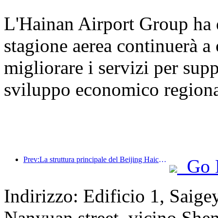
L'Hainan Airport Group ha 
stagione aerea continuerà a o
migliorare i servizi per supp
sviluppo economico regiona
Prev:La struttura principale del Beijing Haichang Ocean Park dovrebbe raggiungere la sommità entro la fine dell'anno, con il completamento e l'apertura previsti per il 2027.
Go 
Indirizzo: Edificio 1, Saig
Nanyuan street, vicino She