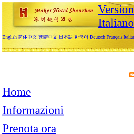
Version
Italiano
English
简体中文
繁體中文
日本語
한국어
Deutsch
Français
Itali
Home
Informazioni
Prenota ora