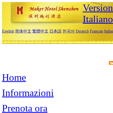
Version
Italiano
English
简体中文
繁體中文
日本語
한국어
Deutsch
Français
Itali
Home
Informazioni
Prenota ora