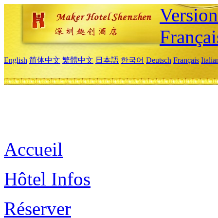
Versio
Françai
English
简体中文
繁體中文
日本語
한국어
Deutsch
Français
Itali
Accueil
Hôtel Infos
Réserver