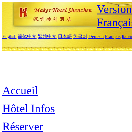
Versio
Françai
English
简体中文
繁體中文
日本語
한국어
Deutsch
Français
Itali
Accueil
Hôtel Infos
Réserver