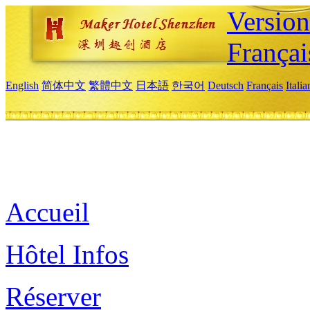
Versio
Françai
English
简体中文
繁體中文
日本語
한국어
Deutsch
Français
Itali
Accueil
Hôtel Infos
Réserver