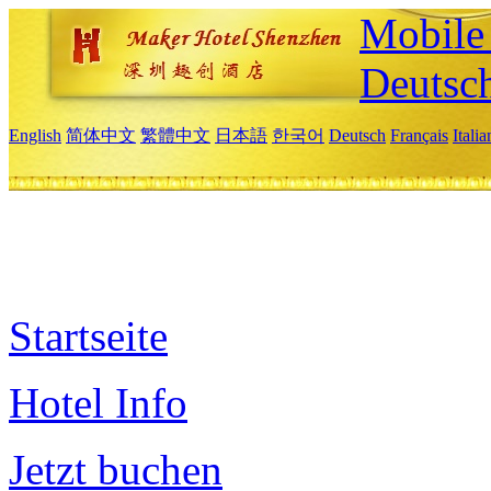
Mobile 
Deutsc
English
简体中文
繁體中文
日本語
한국어
Deutsch
Français
Itali
Startseite
Hotel Info
Jetzt buchen