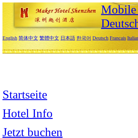
Mobile 
Deutsc
English
简体中文
繁體中文
日本語
한국어
Deutsch
Français
Itali
Startseite
Hotel Info
Jetzt buchen