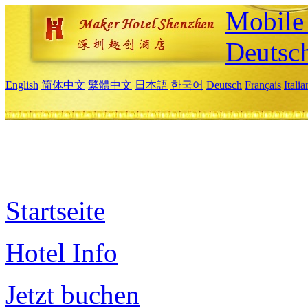
Mobile 
Deutsc
English
简体中文
繁體中文
日本語
한국어
Deutsch
Français
Itali
Startseite
Hotel Info
Jetzt buchen