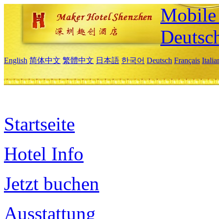
Mobile 
Deutsc
English
简体中文
繁體中文
日本語
한국어
Deutsch
Français
Itali
Startseite
Hotel Info
Jetzt buchen
Ausstattung